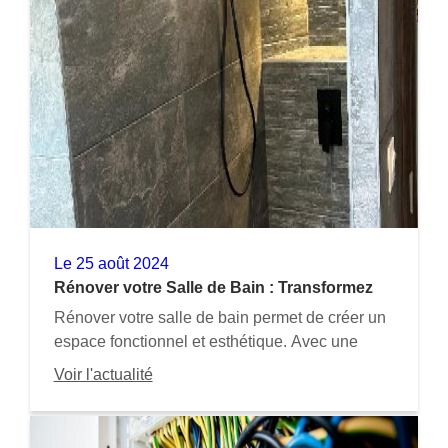
Le
25 août 2024
Rénover votre Salle de Bain : Transformez
cet Espace en un Sanctuaire de Bien-être
Rénover votre salle de bain permet de créer un
espace fonctionnel et esthétique. Avec une
bonne planification, des matériaux durables et
Voir l'actualité
des équipements modernes, transformez-la en
un véritable sanctuaire de bien-être quotidien.