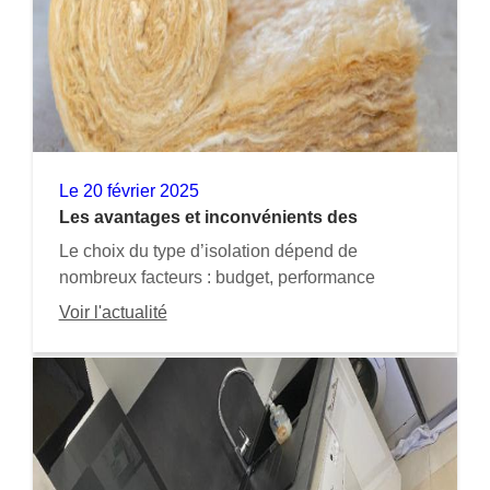
Le
20 février 2025
Les avantages et inconvénients des
différents types d'isolation
Le choix du type d’isolation dépend de
nombreux facteurs : budget, performance
recherchée, type de bâtiment et contraintes
Voir l'actualité
techniques. Une bonne isolation permet
d’améliorer le confort et de réaliser des
économies d’énergie significatives. Avant de
choisi