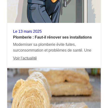
Le
13 mars 2025
Plomberie : Faut-il rénover ses installations
avant qu'il ne soit trop tard ?
Moderniser sa plomberie évite fuites,
surconsommation et problèmes de santé. Une
rénovation améliore confort, économies et
Voir l'actualité
valorise votre bien. Agissez avant qu’il ne soit
trop tard !