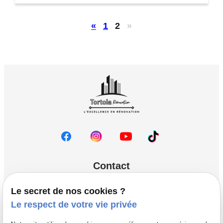
«
1
2
»
Contact
phone
04.81.68.35.92
Le secret de nos cookies ?
Le respect de votre vie privée
Lundi - Samedi : 08h00 - 18h00