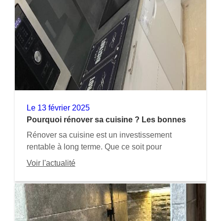
Le
13 février 2025
Pourquoi rénover sa cuisine ? Les bonnes
raisons de franchir le pas
Rénover sa cuisine est un investissement
rentable à long terme. Que ce soit pour
améliorer votre confort, moderniser votre
Voir l'actualité
intérieur ou valoriser votre bien, les raisons de
franchir le pas ne manquent pas. Alors, prêt à
transformer votre cuisine ?